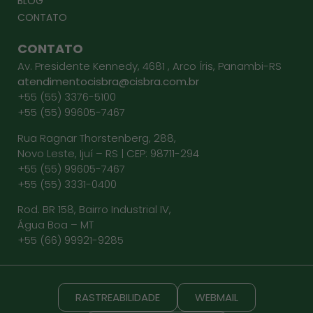
BLOG
CONTATO
CONTATO
Av. Presidente Kennedy, 4681 , Arco Íris, Panambi-RS
atendimentocisbra@cisbra.com.br
+55 (55) 3376-5100
+55 (55) 99605-7467
Rua Ragnar Thorstenberg, 288,
Novo Leste, Ijuí – RS | CEP: 98711-294
+55 (55) 99605-7467
+55 (55) 3331-0400
Rod. BR 158, Bairro Industrial IV,
Água Boa – MT
+55 (66) 99921-9285
RASTREABILIDADE
WEBMAIL