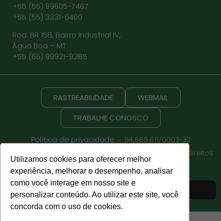
+55 (55) 99605-7467
+55 (55) 3331-0400
Rod. BR 158, Bairro Industrial IV,
Água Boa – MT
+55 (66) 99921-9285
RASTREABILIDADE
WEBMAIL
TRABALHE CONOSCO
Política de privacidade
– 94.669.611/0003-32
Copyright © 2026 Cisbra Agroindustrial – Todos os direitos
Utilizamos cookies para oferecer melhor
reservados.
experiência, melhorar o desempenho, analisar
como você interage em nosso site e
Site desenvolvido por
personalizar conteúdo. Ao utilizar este site, você
concorda com o uso de cookies.